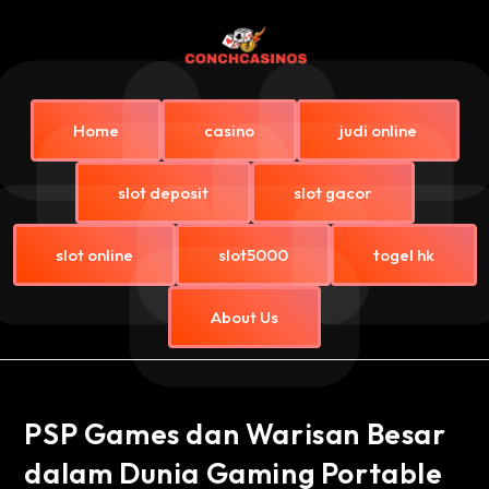
Home
casino
judi online
slot deposit
slot gacor
slot online
slot5000
togel hk
About Us
PSP Games dan Warisan Besar
dalam Dunia Gaming Portable