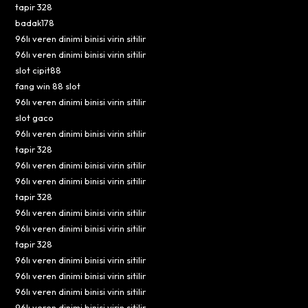
tapir 328
badak178
96lı veren dinimi binisi virin sitilir
96lı veren dinimi binisi virin sitilir
slot cipit88
fang win 88 slot
96lı veren dinimi binisi virin sitilir
slot gaco
96lı veren dinimi binisi virin sitilir
tapir 328
96lı veren dinimi binisi virin sitilir
96lı veren dinimi binisi virin sitilir
tapir 328
96lı veren dinimi binisi virin sitilir
96lı veren dinimi binisi virin sitilir
tapir 328
96lı veren dinimi binisi virin sitilir
96lı veren dinimi binisi virin sitilir
96lı veren dinimi binisi virin sitilir
96lı veren dinimi binisi virin sitilir