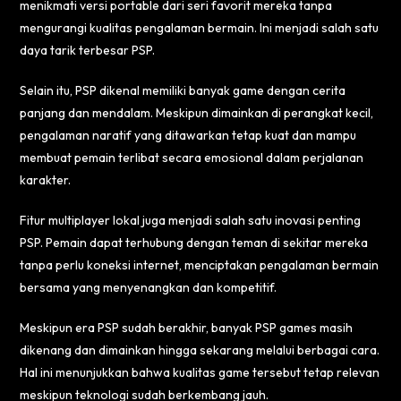
menikmati versi portable dari seri favorit mereka tanpa
mengurangi kualitas pengalaman bermain. Ini menjadi salah satu
daya tarik terbesar PSP.
Selain itu, PSP dikenal memiliki banyak game dengan cerita
panjang dan mendalam. Meskipun dimainkan di perangkat kecil,
pengalaman naratif yang ditawarkan tetap kuat dan mampu
membuat pemain terlibat secara emosional dalam perjalanan
karakter.
Fitur multiplayer lokal juga menjadi salah satu inovasi penting
PSP. Pemain dapat terhubung dengan teman di sekitar mereka
tanpa perlu koneksi internet, menciptakan pengalaman bermain
bersama yang menyenangkan dan kompetitif.
Meskipun era PSP sudah berakhir, banyak PSP games masih
dikenang dan dimainkan hingga sekarang melalui berbagai cara.
Hal ini menunjukkan bahwa kualitas game tersebut tetap relevan
meskipun teknologi sudah berkembang jauh.