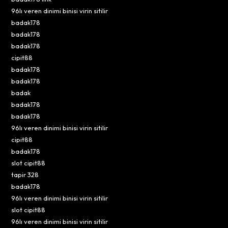
96lı veren dinimi binisi virin sitilir
badak178
badak178
badak178
cipit88
badak178
badak178
badak
badak178
badak178
96lı veren dinimi binisi virin sitilir
cipit88
badak178
slot cipit88
tapir 328
badak178
96lı veren dinimi binisi virin sitilir
slot cipit88
96lı veren dinimi binisi virin sitilir