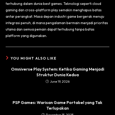
terhubung dalam dunia best games. Teknologi seperti cloud
gaming dan cross-platform play semakin menghapus batas
antar perangkat. Masa depan industri game bergerak menuju
integrasi penuh, di mana pengalaman bermain menjadi prioritas
utama dan semua pemain dapat terhubung tanpa batas
platform yang digunakan.
YOU MIGHT ALSO LIKE
Omniverse Play System: Ketika Gaming Menjadi
Struktur Dunia Kedua
June 19, 2026
PSP Games: Warisan Game Portabel yang Tak
Terlupakan
December 15, 2025