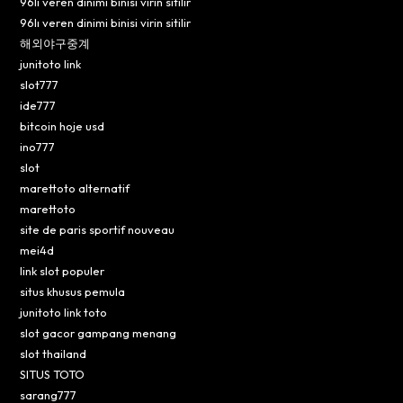
96lı veren dinimi binisi virin sitilir
96lı veren dinimi binisi virin sitilir
해외야구중계
junitoto link
slot777
ide777
bitcoin hoje usd
ino777
slot
marettoto alternatif
marettoto
site de paris sportif nouveau
mei4d
link slot populer
situs khusus pemula
junitoto link toto
slot gacor gampang menang
slot thailand
SITUS TOTO
sarang777