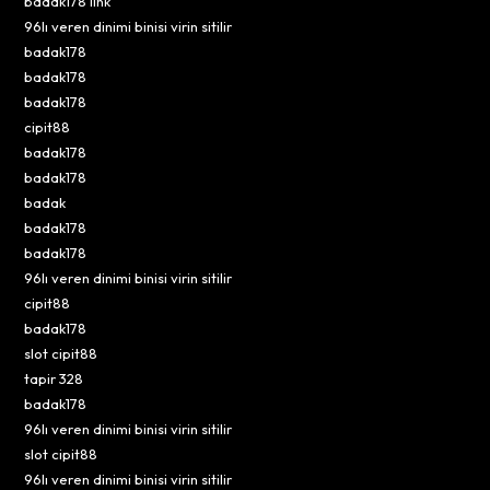
badak178 link
96lı veren dinimi binisi virin sitilir
badak178
badak178
badak178
cipit88
badak178
badak178
badak
badak178
badak178
96lı veren dinimi binisi virin sitilir
cipit88
badak178
slot cipit88
tapir 328
badak178
96lı veren dinimi binisi virin sitilir
slot cipit88
96lı veren dinimi binisi virin sitilir