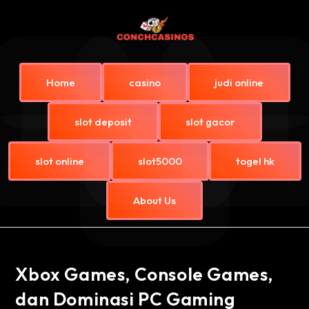
Home
casino
judi online
slot deposit
slot gacor
slot online
slot5000
togel hk
About Us
Xbox Games, Console Games,
dan Dominasi PC Gaming