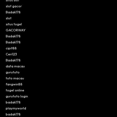
slot gacor
Badak178
slot
situs togel
GACORWAY
Badak178
Badak178
cipit88
Ceri123
Badak178
data macau
gurutoto
toto macau
fangwin88
togel online
gurutoto login
badak178
playmyworld
badak178