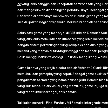
cc
yang lebih canggih dan kecepatan pemrosesan yang luar 
dan mengesankan dibandingkan pendahulunya. Berbagai game
Beberapa di antaranya menawarkan kualitas grafis yang m
sulit dilupakan bagi para pemain. Berikut ini adalah beberap
Salah satu game yang menonjol di PS5 adalah Demon’s Souls
yang jauh lebih memukau dan atmosfer yang lebih mendala
dengan sistem pertarungan yang kompleks dan dunia yang g
mereka yang menyukai tantangan tinggi dan mencari pengal
Souls menggunakan teknologi PS5 untuk mengurangi waktu lo
Game lainnya yang wajib dicoba adalah Ratchet & Clank: Ri
memukau dan gameplay yang cepat. Sebagai game eksklusi
pengalaman bermain yang hampir tanpa jeda. Pemain bisa b
yang luar biasa. Selain visual yang memukau, game ini juga
yang tepat untuk berbagai jenis pemain.
Tak kalah menarik, Final Fantasy VII Remake Intergrade me