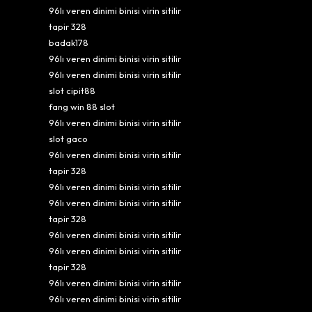
96lı veren dinimi binisi virin sitilir
tapir 328
badak178
96lı veren dinimi binisi virin sitilir
96lı veren dinimi binisi virin sitilir
slot cipit88
fang win 88 slot
96lı veren dinimi binisi virin sitilir
slot gaco
96lı veren dinimi binisi virin sitilir
tapir 328
96lı veren dinimi binisi virin sitilir
96lı veren dinimi binisi virin sitilir
tapir 328
96lı veren dinimi binisi virin sitilir
96lı veren dinimi binisi virin sitilir
tapir 328
96lı veren dinimi binisi virin sitilir
96lı veren dinimi binisi virin sitilir